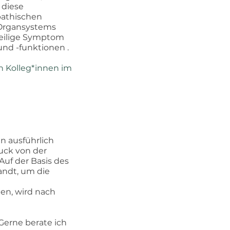
 diese
pathischen
Organsystems
weilige Symptom
nd -funktionen .
n Kolleg*innen im
n ausführlich
uck von der
uf der Basis des
ndt, um die
en, wird nach
 Gerne berate ich