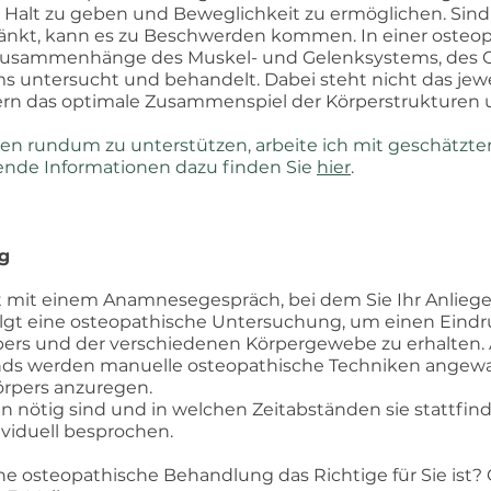
m Halt zu geben und Beweglichkeit zu ermöglichen. Sind
änkt, kann es zu Beschwerden kommen. In einer osteo
usammenhänge des Muskel- und Gelenksystems, des 
s untersucht und behandelt. Dabei steht nicht das je
rn das optimale Zusammenspiel der Körperstrukturen u
n rundum zu unterstützen, arbeite ich mit geschätzte
rende Informationen dazu finden Sie
hier
.
g
t mit einem Anamnesegespräch, bei dem Sie Ihr Anliege
olgt eine osteopathische Untersuchung, um einen Eindr
ers und der verschiedenen Körpergewebe zu erhalten. A
nds werden manuelle osteopathische Techniken angewa
örpers anzuregen.
 nötig sind und in welchen Zeitabständen sie stattfind
viduell besprochen.
ine osteopathische Behandlung das Richtige für Sie ist?